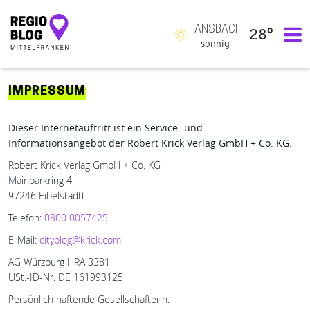
ANSBACH
28°
Hauptnavigation
sonnig
IMPRESSUM
Dieser Internetauftritt ist ein Service- und
Informationsangebot der Robert Krick Verlag GmbH + Co. KG.
Robert Krick Verlag GmbH + Co. KG
Mainparkring 4
97246 Eibelstadtt
Telefon:
0800 0057425
E-Mail:
cityblog@krick.com
AG Würzburg HRA 3381
USt.-ID-Nr. DE 161993125
Persönlich haftende Gesellschafterin: